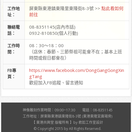
屏東縣東港鎮東隆里東隆街8-3號 >>
點此看如何
工作地
前往
址：
08-8351145(店內市話)
聯絡電
0932-810850(個人行動)
話：
08：30～18：00
工作時
（店休：春節、三節祭祖可能會不在；基本上班
間：
時間或假日都會在）
https://www.facebook.com/DongGangGongXin
FB專
gTang
頁：
歡迎加入FB追蹤、留言通知
神像雕刻作業時間：09:00~17:30 電話：08-8351145
工作地址：屏東縣東港鎮東隆街8-3號 (東港東隆宮廣場旁)
【 東港共興堂 版權所有 】by 君如工作室設計
© Copyright 2015 by All Rights Reserved.